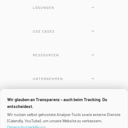
LÖSUNGEN
Kubernetes Plattform
USE CASES
Renovate Operator
Tunnel
Cloud-Native-Transformation
Professional Services
RESSOURCEN
Customer Cloud & On-Prem
Plattform-Vergleich
Developer-Self-Service
Blog
Kubernetes Management
UNTERNEHMEN
Docs
KI-Agent-Governance
Events
Über uns
Wir glauben an Transparenz – auch beim Tracking. Du
Incident-Rekonstruktion
Newsletter
Partner Login
©
2026
mogenius
entscheidest.
Impressum
Compliance-Automatisierung
Videos
Wir nutzen selbst gehostete Analyse-Tools sowie externe Dienste
Partnerprogramm
Datenschutz
(Calendly, YouTube), um unsere Website zu verbessern.
Cookie-Einstellungen
Whitepaper
Karriere
Datenschutzerklärung