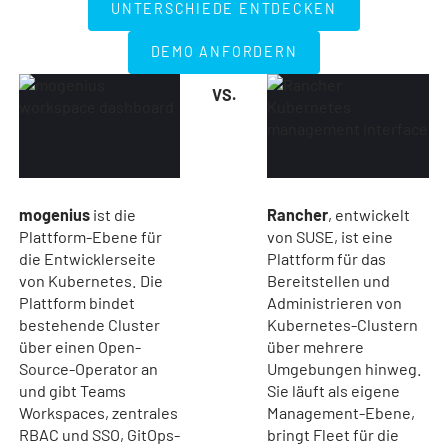
UNTERSCHIEDE ENTDECKEN
DEMO ANFORDERN
DEMO ANFORDERN
VS.
mogenius
ist die
Rancher
, entwickelt
Plattform-Ebene für
von SUSE, ist eine
die Entwicklerseite
Plattform für das
von Kubernetes. Die
Bereitstellen und
Plattform bindet
Administrieren von
bestehende Cluster
Kubernetes-Clustern
über einen Open-
über mehrere
Source-Operator an
Umgebungen hinweg.
und gibt Teams
Sie läuft als eigene
Workspaces, zentrales
Management-Ebene,
RBAC und SSO, GitOps-
bringt Fleet für die